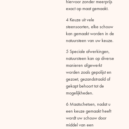
hiervoor zonder meerprijs
exact op maat gemaakt.
4
Keuze uit vele
steensoorten, e
lke schouw
kan gemaakt worden in de
natuursteen van uw keuze.
5
Speciale afwerkingen,
n
atuursteen kan op diverse
manieren afgewerkt
worden zoals gepolijst en
gezoet
,
ge
zand
straald of
gekapt
behoort tot de
mogelijk
heden
.
6
Maatschetsen, n
adat u
een keuze gemaakt heeft
wordt uw schouw door
middel van een