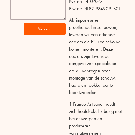
Kvk-nr: 14107077
Btw-nr: NL821934909. B01
Als importeur en
groothandel in schouwen,
Verstuur
leveren wij aan erkende
dealers die bij u de schouw
komen monteren.
Deze
dealers zijn tevens de
aangewezen specialisten
om al uw vragen over
montage
van de schouw,
haard en rookkanaal te
beantwoorden.
1 France Artisanat
houdt
zich
hoofdzakelijk
bezig met
het ontwerpen en
produceren
van
natuurstenen