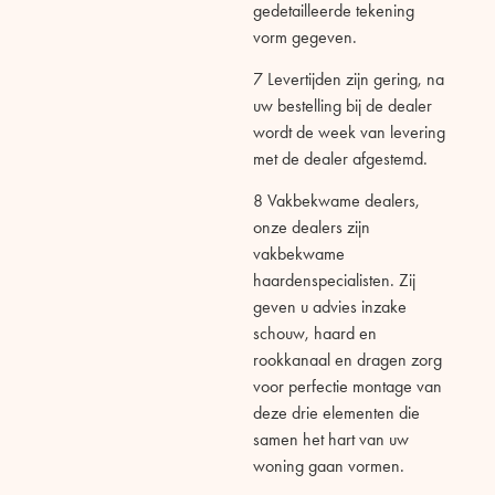
gedetailleerde
tekening
vorm gegeven.
7 L
evertijden zijn gering, n
a
uw bestelling
bij de dealer
wordt
de week van levering
met de dealer
afgestemd.
8
Vakbekwame dealers,
o
nze dealers zijn
vakbekwame
haardenspecialisten. Zij
geven u advies inzake
schouw,
haard en
rookkanaal en dragen zorg
voor perfectie montage
van
deze drie elementen die
samen het hart van uw
woning gaan vormen.