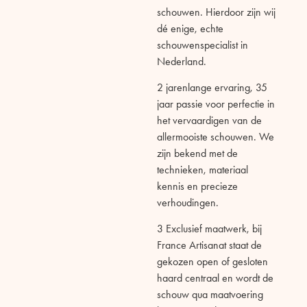
schouwen. Hierdoor zijn wij
dé enige, echte
schouwenspecialist in
Nederland.
2
jarenlange ervaring,
35
jaar passie voor perfectie in
het vervaardigen van de
allermooiste
schouwen.
We
z
ijn bekend met de
technieken, materiaal
kennis en precieze
verhoudingen.
3
Exclusief maatwerk, b
ij
France Artisanat
staat de
gekozen open of gesloten
haard centraal en wordt de
schouw
qua maatvoering