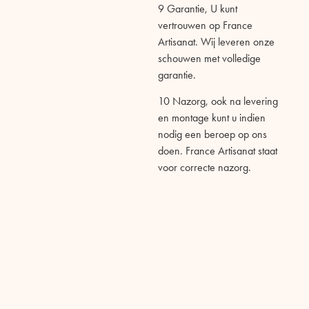
9 G
arantie,
U kunt
vertrouwen op
France
Artisanat
. Wij leveren onze
schouwen met volledige
garantie.
10 N
azorg, o
ok na levering
en montage kunt u indien
nodig een beroep op ons
doen.
France Artisanat
staat
voor correcte nazorg.